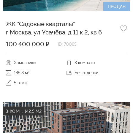
ПРОДАН
ЖК "Садовые кварталы"
г Москва, ул Усачёва, д 11 к 2, кв 6
100 400 000 ₽
ID: 70085
Хамовники
3 комнаты
145.8 м²
Без отделки
5 этаж
3-КОМН. 142,5 М2