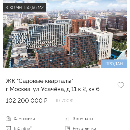
3-КОМН. 150,56 М2
ПРОДАН
ЖК "Садовые кварталы"
г Москва, ул Усачёва, д 11 к 2, кв 6
102 200 000 ₽
ID: 70081
Хамовники
3 комнаты
150.56 м²
Без отделки