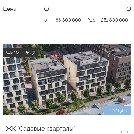
Цена
от
₽
до
5-КОМН. 262,2
ПРОДАН
ЖК "Садовые кварталы"