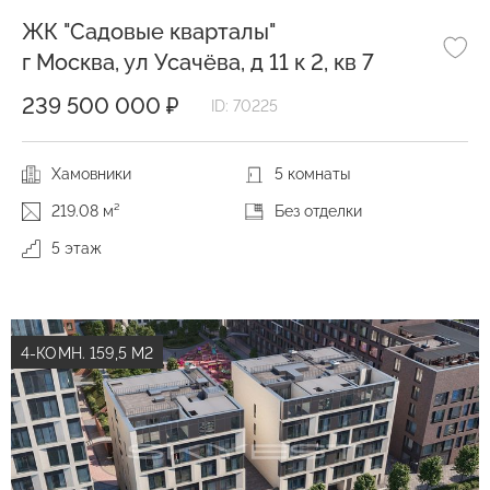
ЖК "Садовые кварталы"
г Москва, ул Усачёва, д 11 к 2, кв 7
239 500 000 ₽
ID: 70225
Хамовники
5 комнаты
219.08 м²
Без отделки
5 этаж
4-КОМН. 159,5 М2