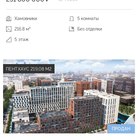
Хамовники
5 комнаты
216.8 м²
Без отделки
5 этаж
ПЕНТХАУС 219,08 М2
ПРОДАН