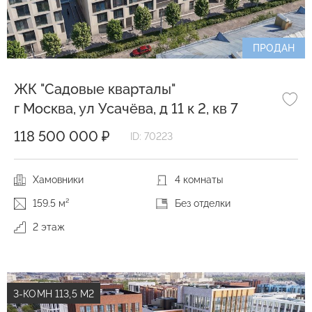
ПРОДАН
ЖК "Садовые кварталы"
г Москва, ул Усачёва, д 11 к 2, кв 7
118 500 000 ₽
ID: 70223
Хамовники
4 комнаты
159.5 м²
Без отделки
2 этаж
3-КОМН 113,5 М2