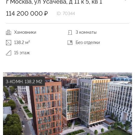
г Москва, ул Усачёва, д 11 к 5, кв 1
114 200 000 ₽
ID: 70344
Хамовники
3 комнаты
138.2 м²
Без отделки
15 этаж
3-КОМН. 138,2 М2