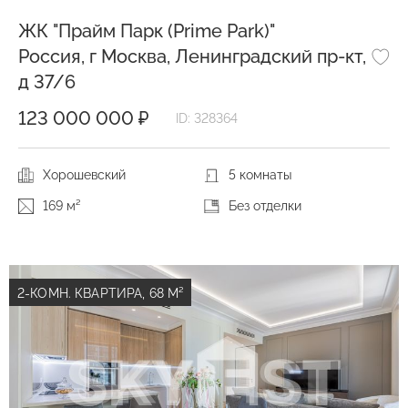
ЖК "Прайм Парк (Prime Park)"
Россия, г Москва, Ленинградский пр-кт,
д 37/6
123 000 000 ₽
ID: 328364
Хорошевский
5 комнаты
169 м²
Без отделки
2-КОМН. КВАРТИРА, 68 М²