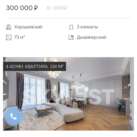
300 000 ₽
ID: 322942
Хорошевский
3 комнаты
73 м²
Дизайнерский
4-КОМН. КВАРТИРА, 134 М²