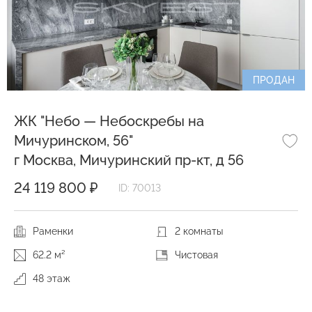
ПРОДАН
ЖК "Небо — Небоскребы на
Мичуринском, 56"
г Москва, Мичуринский пр-кт, д 56
24 119 800 ₽
ID: 70013
Раменки
2 комнаты
62.2 м²
Чистовая
48 этаж