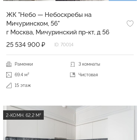
ЖК "Небо — Небоскребы на
Мичуринском, 56"
г Москва, Мичуринский пр-кт, д 56
25 534 900 ₽
ID: 70014
Раменки
3 комнаты
69.4 м²
Чистовая
15 этаж
2-КОМН. 62,2 М²