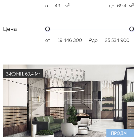
от
м²
до
м²
Цена
от
₽
до
3-КОМН. 69,4 М²
ПРОДАН