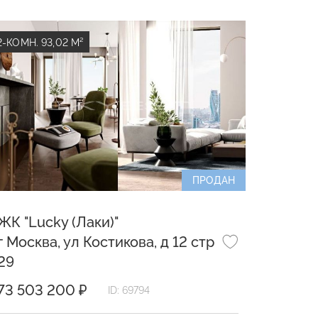
2-КОМН. 93,02 М²
ПРОДАН
ЖК "Lucky (Лаки)"
г Москва, ул Костикова, д 12 стр
29
73 503 200 ₽
ID: 69794