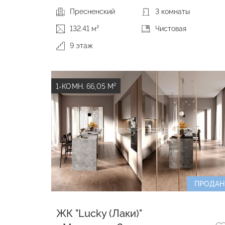
Пресненский
3 комнаты
132.41 м²
Чистовая
9 этаж
1-КОМН. 66,05 М²
ПРОДАН
ЖК "Lucky (Лаки)"