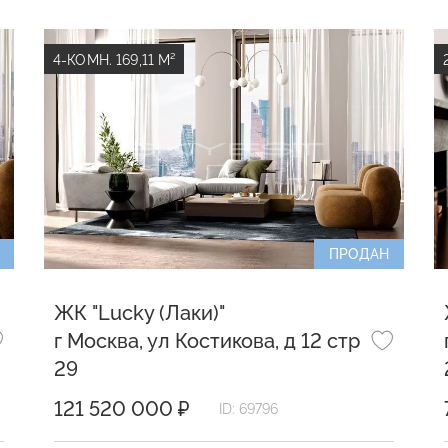
4-КОМН. 169,11 М²
ПРОДАН
ЖК "Lucky (Лаки)"
г Москва, ул Костикова, д 12 стр
29
121 520 000 ₽
ID: 69796