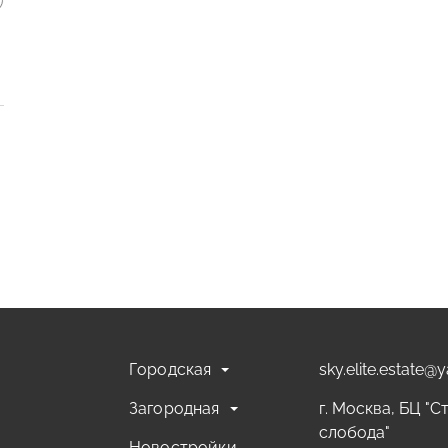
Городская
sky.elite.estate@
Загородная
г. Москва, БЦ "С
слобода"
Новостройки