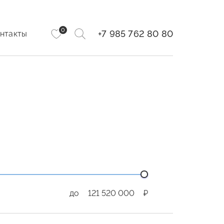
0
+7 985 762 80 80
нтакты
до
₽