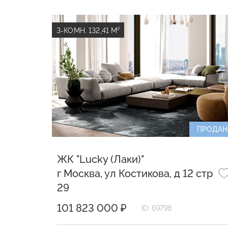
3-КОМН. 132,41 М²
ПРОДАН
ЖК "Lucky (Лаки)"
г Москва, ул Костикова, д 12 стр
29
101 823 000 ₽
ID: 69798